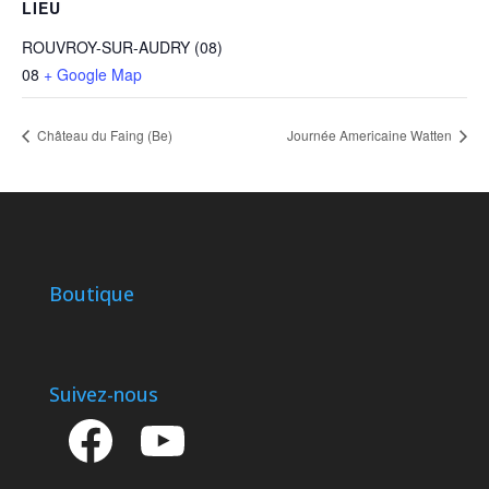
LIEU
ROUVROY-SUR-AUDRY (08)
08
+ Google Map
Château du Faing (Be)
Journée Americaine Watten
Boutique
Suivez-nous
Facebook
YouTube