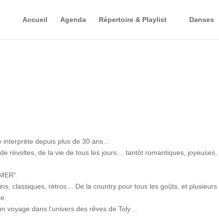
Accueil
Agenda
Répertoire & Playlist
Danses
lle interprète depuis plus de 30 ans…
, de révoltes, de la vie de tous les jours… tantôt romantiques, joyeu
AMER”.
ins, classiques, rétros… De la country pour tous les goûts, et plusi
nse.
 à un voyage dans l’univers des rêves de Toly…